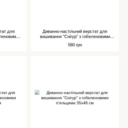
тат для
Диванно-настільний верстат для
еленовими
вишивання "Снігур" з гобеленовими
м
п'яльцями 20х24 см
580 грн