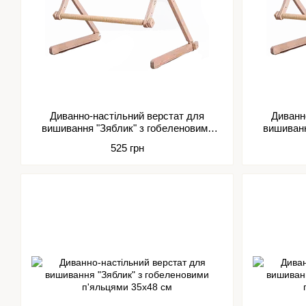
Диванно-настільний верстат для
Диванн
вишивання "Зяблик" з гобеленовими
вишиванн
п'яльцями 20х24 см
525 грн