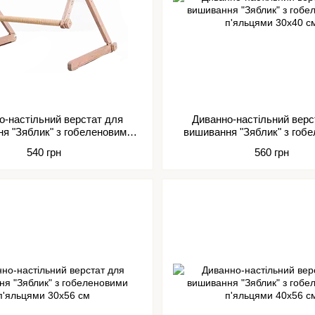
о-настільний верстат для
Диванно-настільний верс
я "Зяблик" з гобеленовими
вишивання "Зяблик" з гоб
п'яльцями 25х32 см
п'яльцями 30х40 с
540 грн
560 грн