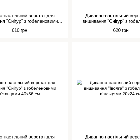
о-настільний верстат для
Диванно-настільний верс
я "Снігур" з гобеленовими
вишивання "Снігур" з гоб
п'яльцями 30х40 см
п'яльцями 30х48 с
610 грн
620 грн
о-настільний верстат для
Диванно-настільний верс