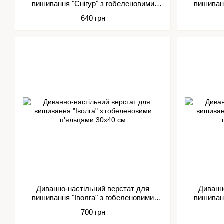
вишивання "Снігур" з гобеленовими
вишиванн
п'яльцями 30х56 см
640 грн
Диванно-настільний верстат для
Диванн
вишивання "Іволга" з гобеленовими
вишиванн
п'яльцями 30х40 см
700 грн