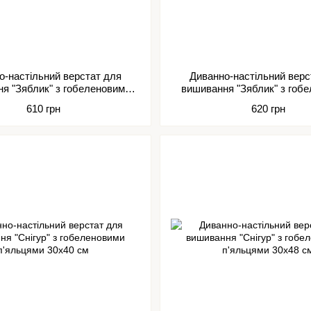
о-настільний верстат для
Диванно-настільний верс
я "Зяблик" з гобеленовими
вишивання "Зяблик" з гоб
п'яльцями 30х56 см
п'яльцями 40х56 с
610 грн
620 грн