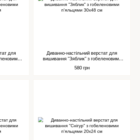
тат для
Диванно-настільний верстат для
еленовими
вишивання "Зяблик" з гобеленовими
м
п'яльцями 30х48 см
580 грн