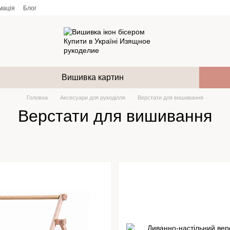
мація
Блог
Вишивка картин
Головна
Аксесуари для рукоділля
Верстати для вишивання
Верстати для вишивання