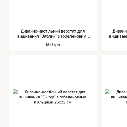
Диванно-настільний верстат для
Диванн
вишивання "Зяблик" з гобеленовими
вишиванн
п'яльцями 35х48 см
600 грн