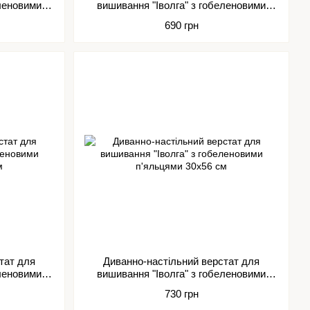
еленовими
вишивання "Іволга" з гобеленовими
м
п'яльцями 25х32 см
690 грн
тат для
Диванно-настільний верстат для
еленовими
вишивання "Іволга" з гобеленовими
м
п'яльцями 30х56 см
730 грн