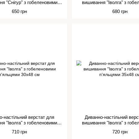
я "Снігур" з гобеленовими
вишивання "Іволга" з гоб
п'яльцями 40х56 см
п'яльцями 20х24 с
650 грн
680 грн
о-настільний верстат для
Диванно-настільний верс
я "Іволга" з гобеленовими
вишивання "Іволга" з гоб
п'яльцями 30х48 см
п'яльцями 35х48 с
710 грн
720 грн