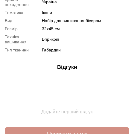
Україна
походження
Тематика
Ікони
Вид
Набір для вишивання бісером
Розмір
32х45 см
Техніка
Вприкріп
вишивання
Тип тканини
Габардин
Відгуки
Додайте перший відгук