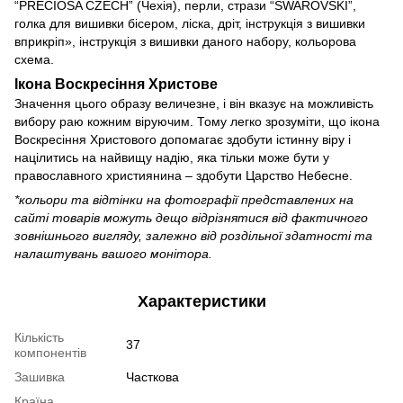
“PRECIOSA CZECH” (Чехія), перли, стрази “SWAROVSKI”,
голка для вишивки бісером, ліска, дріт, інструкція з вишивки
вприкріп», інструкція з вишивки даного набору, кольорова
схема.
Ікона Воскресіння Христове
Значення цього образу величезне, і він вказує на можливість
вибору раю кожним віруючим. Тому легко зрозуміти, що ікона
Воскресіння Христового допомагає здобути істинну віру і
націлитись на найвищу надію, яка тільки може бути у
православного християнина – здобути Царство Небесне.
*кольори та відтінки на фотографії представлених на
сайті товарів можуть дещо відрізнятися від фактичного
зовнішнього вигляду, залежно від роздільної здатності та
налаштувань вашого монітора.
Характеристики
Кількість
37
компонентів
Зашивка
Часткова
Країна