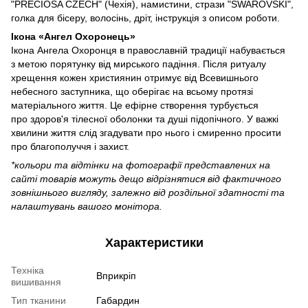
"PRECIOSA CZECH" (Чехія), намистини, стрази "SWAROVSKI",
голка для бісеру, волосінь, дріт, інструкція з описом роботи.
Ікона «Ангел Охоронець»
Ікона Ангела Охоронця в православній традиції набувається
з метою порятунку від мирського падіння. Після ритуалу
хрещення кожен християнин отримує від Всевишнього
небесного заступника, що оберігає на всьому протязі
матеріального життя. Це ефірне створення турбується
про здоров'я тілесної оболонки та душі підопічного. У важкі
хвилини життя слід згадувати про нього і смиренно просити
про благополуччя і захист.
*кольори та відтінки на фотографії представлених на
сайті товарів можуть дещо відрізнятися від фактичного
зовнішнього вигляду, залежно від роздільної здатності та
налаштувань вашого монітора.
Характеристики
Техніка
Вприкріп
вишивання
Тип тканини
Габардин