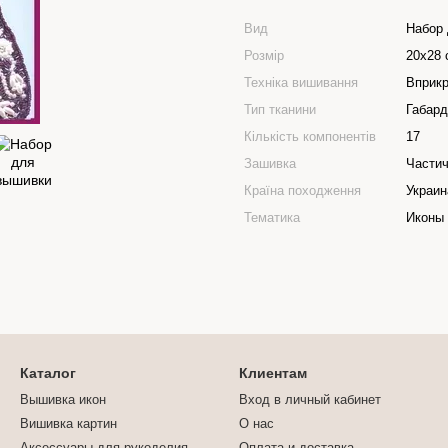
Вид
Набор
Розмір
20х28 
Техніка вишивання
Вприк
Тип тканини
Габард
Кількість компонентів
17
Зашивка
Части
Країна походження
Украин
Тематика
Иконы
Каталог
Клиентам
Вышивка икон
Вход в личный кабинет
Вишивка картин
О нас
Аксессуары для рукоделия
Оплата и доставка