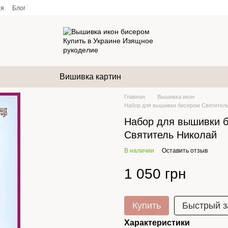
ия
Блог
Вишивка картин
Главная
Вышивка икон
Набор для вышивки бисером Святител
Набор для вышивки 
Святитель Николай
В наличии
Оставить отзыв
1 050 грн
Купить
Быстрый з
Характеристики