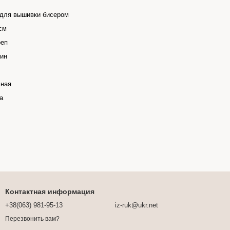
 для вышивки бисером
см
реп
ин
чная
а
Контактная информация
+38(063) 981-95-13
iz-ruk@ukr.net
Перезвонить вам?