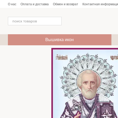
Перейти к основному контенту
О нас
Оплата и доставка
Обмен и возврат
Контактная информац
Вышивка икон