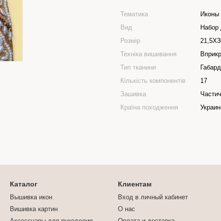
Тематика
Иконы
Вид
Набор
Розмір
21,5Х3
Техніка вишивання
Вприк
Тип тканини
Габард
Кількість компонентів
17
Зашивка
Части
Країна походження
Украин
Каталог
Клиентам
Вышивка икон
Вход в личный кабинет
Вишивка картин
О нас
Аксессуары для рукоделия
Оплата и доставка