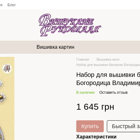
ия
Блог
Вишивка картин
Главная
Вышивка икон
Набор для вышивки бисером Богороди
Набор для вышивки 
Богородица Владими
В наличии
Оставить отзыв
1 645 грн
Купить
Быстрый з
Характеристики