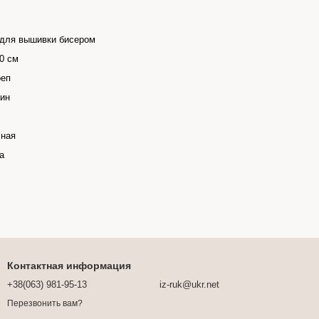
 для вышивки бисером
0 см
реп
ин
чная
а
Контактная информация
+38(063) 981-95-13
iz-ruk@ukr.net
Перезвонить вам?