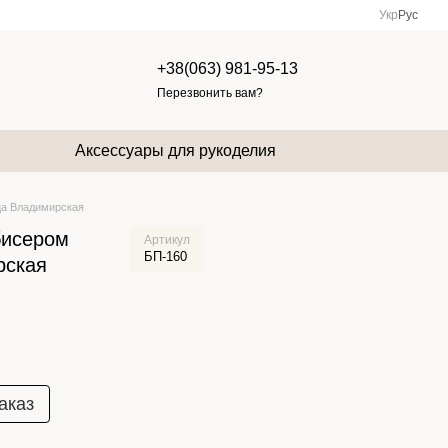
Укр
Рус
+38(063) 981-95-13
Перезвонить вам?
Аксессуары для рукоделия
ца Владимирская
бисером
Артикул
БП-160
рская
аказ