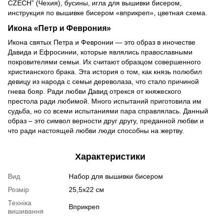
CZECH” (Чехия), бусины, игла для вышивки бисером,
инструкция по вышивке бисером «вприкреп», цветная схема.
Икона «Петр и Феврония»
Икона святых Петра и Февронии — это образ в иночестве
Давида и Ефросинии, которые являлись православными
покровителями семьи. Их считают образцом совершенного
христианского брака. Эта история о том, как князь полюбил
девицу из народа с семьи дереволаза, что стало причиной
гнева бояр. Ради любви Давид отрекся от княжеского
престола ради любимой. Много испытаний приготовила им
судьба, но со всеми испытаниями пара справлялась. Данный
образ – это символ верности друг другу, преданной любви и
что ради настоящей любви люди способны на жертву.
Характеристики
Вид
Набор для вышивки бисером
Розмір
25,5х22 см
Техніка
Вприкреп
вишивання