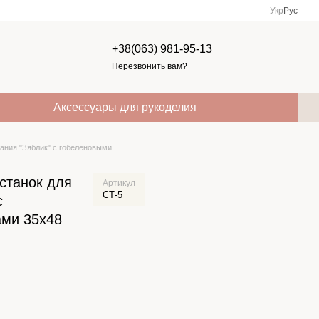
Укр
Рус
+38(063) 981-95-13
Перезвонить вам?
Аксессуары для рукоделия
ания "Зяблик" с гобеленовыми
станок для
Артикул
СТ-5
с
ами 35х48