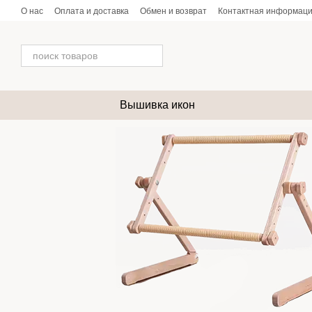
Перейти к основному контенту
О нас
Оплата и доставка
Обмен и возврат
Контактная информац
Вышивка икон