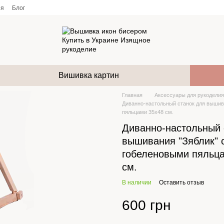
ия
Блог
Вишивка картин
Главная
Аксессуары для рукоделия
Диванно-настольный станок для вышив
пяльцами 35х48 см.
Диванно-настольный 
вышивания "Зяблик" 
гобеленовыми пяльц
см.
В наличии
Оставить отзыв
600 грн